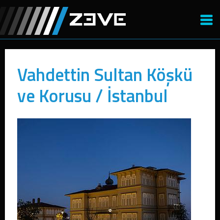
Vahdettin Sultan Köşkü
ve Korusu / İstanbul