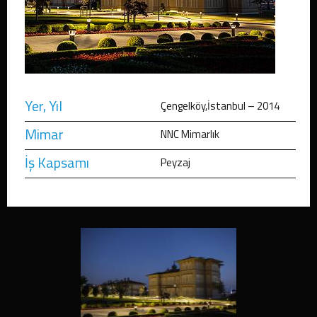
Yer, Yıl
Çengelköy,İstanbul – 2014
Mimar
NNC Mimarlık
İş Kapsamı
Peyzaj